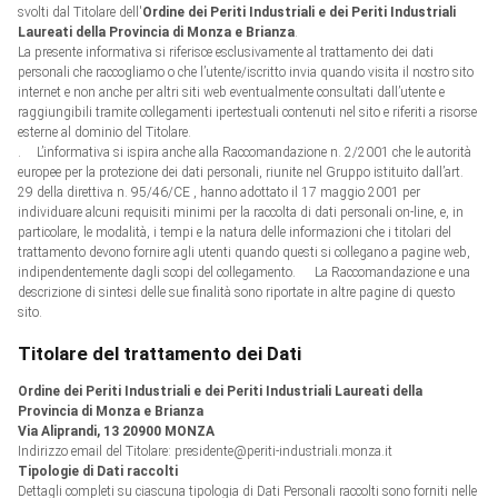
svolti dal Titolare dell'
Ordine dei Periti Industriali e dei Periti Industriali
Laureati della Provincia di Monza e Brianza
.
La presente informativa si riferisce esclusivamente al trattamento dei dati
personali che raccogliamo o che l’utente/iscritto invia quando visita il nostro sito
internet e non anche per altri siti web eventualmente consultati dall’utente e
raggiungibili tramite collegamenti ipertestuali contenuti nel sito e riferiti a risorse
esterne al dominio del Titolare.
. L’informativa si ispira anche alla Raccomandazione n. 2/2001 che le autorità
europee per la protezione dei dati personali, riunite nel Gruppo istituito dall’art.
29 della direttiva n. 95/46/CE , hanno adottato il 17 maggio 2001 per
individuare alcuni requisiti minimi per la raccolta di dati personali on-line, e, in
particolare, le modalità, i tempi e la natura delle informazioni che i titolari del
trattamento devono fornire agli utenti quando questi si collegano a pagine web,
indipendentemente dagli scopi del collegamento. La Raccomandazione e una
descrizione di sintesi delle sue finalità sono riportate in altre pagine di questo
sito.
Titolare del trattamento dei Dati
Ordine dei Periti Industriali e dei Periti Industriali Laureati della
Provincia di Monza e Brianza
Via Aliprandi, 13 20900 MONZA
Indirizzo email del Titolare: presidente@periti-industriali.monza.it
Tipologie di Dati raccolti
Dettagli completi su ciascuna tipologia di Dati Personali raccolti sono forniti nelle