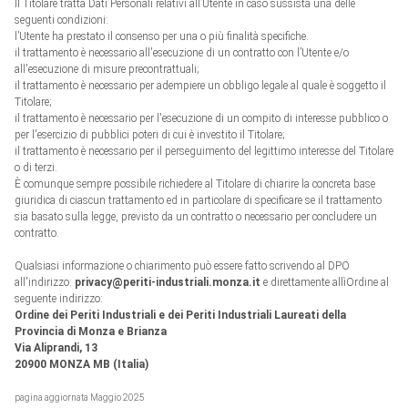
Il Titolare tratta Dati Personali relativi all’Utente in caso sussista una delle
seguenti condizioni:
l’Utente ha prestato il consenso per una o più finalità specifiche.
il trattamento è necessario all'esecuzione di un contratto con l’Utente e/o
all'esecuzione di misure precontrattuali;
il trattamento è necessario per adempiere un obbligo legale al quale è soggetto il
Titolare;
il trattamento è necessario per l'esecuzione di un compito di interesse pubblico o
per l'esercizio di pubblici poteri di cui è investito il Titolare;
il trattamento è necessario per il perseguimento del legittimo interesse del Titolare
o di terzi.
È comunque sempre possibile richiedere al Titolare di chiarire la concreta base
giuridica di ciascun trattamento ed in particolare di specificare se il trattamento
sia basato sulla legge, previsto da un contratto o necessario per concludere un
contratto.
Qualsiasi informazione o chiarimento può essere fatto scrivendo al DPO
all'indirizzo:
privacy@periti-industriali.monza.it
e direttamente allìOrdine al
seguente indirizzo:
Ordine dei Periti Industriali e dei Periti Industriali Laureati della
Provincia di Monza e Brianza
Via Aliprandi, 13
20900 MONZA MB (Italia)
pagina aggiornata Maggio 2025