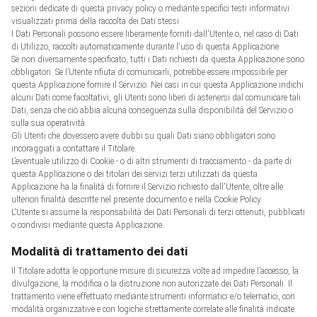
sezioni dedicate di questa privacy policy o mediante specifici testi informativi
visualizzati prima della raccolta dei Dati stessi.
I Dati Personali possono essere liberamente forniti dall'Utente o, nel caso di Dati
di Utilizzo, raccolti automaticamente durante l'uso di questa Applicazione.
Se non diversamente specificato, tutti i Dati richiesti da questa Applicazione sono
obbligatori. Se l’Utente rifiuta di comunicarli, potrebbe essere impossibile per
questa Applicazione fornire il Servizio. Nei casi in cui questa Applicazione indichi
alcuni Dati come facoltativi, gli Utenti sono liberi di astenersi dal comunicare tali
Dati, senza che ciò abbia alcuna conseguenza sulla disponibilità del Servizio o
sulla sua operatività.
Gli Utenti che dovessero avere dubbi su quali Dati siano obbligatori sono
incoraggiati a contattare il Titolare.
L’eventuale utilizzo di Cookie - o di altri strumenti di tracciamento - da parte di
questa Applicazione o dei titolari dei servizi terzi utilizzati da questa
Applicazione ha la finalità di fornire il Servizio richiesto dall'Utente, oltre alle
ulteriori finalità descritte nel presente documento e nella Cookie Policy.
L'Utente si assume la responsabilità dei Dati Personali di terzi ottenuti, pubblicati
o condivisi mediante questa Applicazione.
Modalità di trattamento dei dati
Il Titolare adotta le opportune misure di sicurezza volte ad impedire l’accesso, la
divulgazione, la modifica o la distruzione non autorizzate dei Dati Personali. Il
trattamento viene effettuato mediante strumenti informatici e/o telematici, con
modalità organizzative e con logiche strettamente correlate alle finalità indicate.