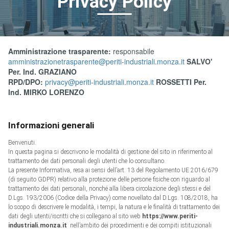
Privacy Policy
Amministrazione trasparente:
responsabile
amministrazionetrasparente@periti-industriali.monza.it
SALVO'
Per. Ind. GRAZIANO
RPD/DPO:
privacy@periti-industriali.monza.it
ROSSETTI Per.
Ind. MIRKO LORENZO
Informazioni generali
Benvenuti.
In questa pagina si descrivono le modalità di gestione del sito in riferimento al
trattamento dei dati personali degli utenti che lo consultano.
La presente Informativa, resa ai sensi dell’art. 13 del Regolamento UE 2016/679
(di seguito GDPR) relativo alla protezione delle persone fisiche con riguardo al
trattamento dei dati personali, nonché alla libera circolazione degli stessi e del
D.Lgs. 193/2006 (Codice della Privacy) come novellato dal D.Lgs. 108/2018, ha
lo scopo di descrivere le modalità, i tempi, la natura e le finalità di trattamento dei
dati degli utenti/iscritti che si collegano al sito web
https://www.periti-
industriali.monza.it
nell’ambito dei procedimenti e dei compiti istituzionali