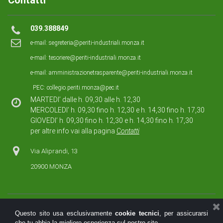
Contatti
039.388849
e-mail:
segreteria@periti-industriali.monza.it
e-mail:
tesoriere@periti-industriali.monza.it
e-mail:
amministrazionetrasparente@periti-industriali.monza.it
PEC:
collegio.periti.monza@pec.it
MARTEDI’ dalle h. 09,30 alle h. 12,30
MERCOLEDI’ h. 09,30 fino h. 12,30 e h. 14,30 fino h. 17,30
GIOVEDI’ h. 09,30 fino h. 12,30 e h. 14,30 fino h. 17,30
per altre info vai alla pagina
C
ontatti
Via Aliprandi, 13
20900 MONZA
Questo sito usa esclusivamente
cookie tecnici
, per assicurarsi
che tu abbia la migliore esperienza sul nostro sito.